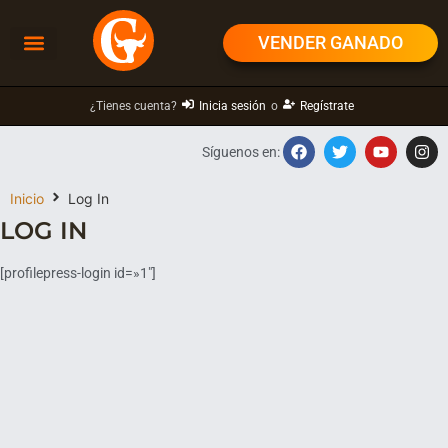
VENDER GANADO
¿Tienes cuenta?
Inicia sesión
o
Regístrate
Síguenos en:
Inicio
Log In
LOG IN
[profilepress-login id=»1″]