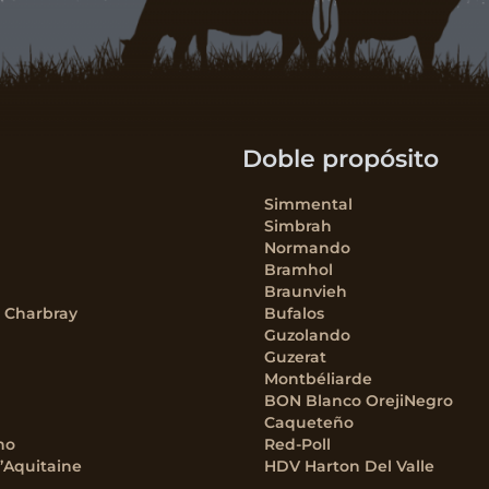
Doble propósito
Simmental
Simbrah
Normando
Bramhol
Braunvieh
– Charbray
Bufalos
Guzolando
Guzerat
Montbéliarde
BON Blanco OrejiNegro
Caqueteño
no
Red-Poll
’Aquitaine
HDV Harton Del Valle