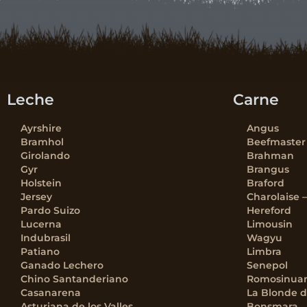
Leche
Carne
Ayrshire
Angus
Bramhol
Beefmaster
Girolando
Brahman
Gyr
Brangus
Holstein
Braford
Jersey
Charolaise 
Pardo Suizo
Hereford
Lucerna
Limousin
Indubrasil
Wagyu
Patiano
Limbra
Ganado Lechero
Senepol
Chino Santanderiano
Romosinua
Casanarena
La Blonde d
Asturiana de los Valles
Bonsmara