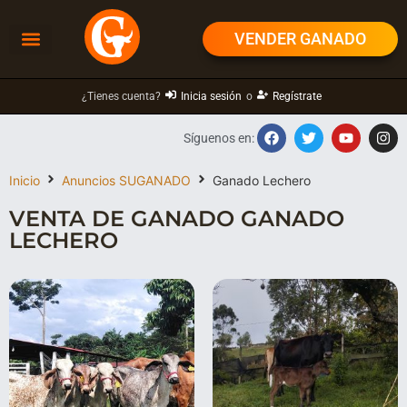
VENDER GANADO
¿Tienes cuenta?
Inicia sesión
o
Regístrate
Síguenos en:
Inicio
Anuncios SUGANADO
Ganado Lechero
VENTA DE GANADO GANADO
LECHERO