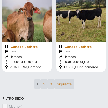
Ganado Lechero
Ganado Lechero
Lote
Lote
Hembra
Hembra
10.000.000,00
5.400.000,00
MONTERIA,
Córdoba
TABIO ,
Cundinamarca
1
2
3
Siguiente
FILTRO SEXO
Macho
(
0
)