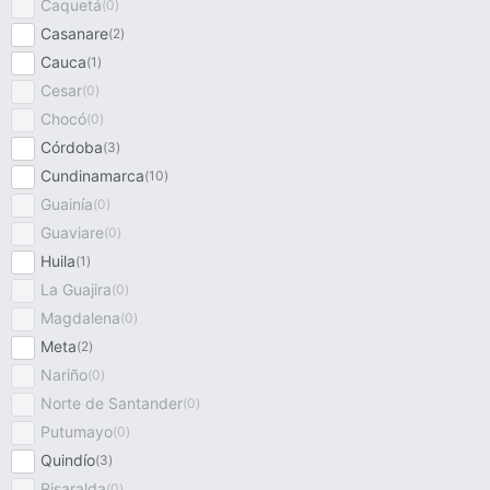
Caquetá
(
0
)
Casanare
(
2
)
Cauca
(
1
)
Cesar
(
0
)
Chocó
(
0
)
Córdoba
(
3
)
Cundinamarca
(
10
)
Guainía
(
0
)
Guaviare
(
0
)
Huila
(
1
)
La Guajira
(
0
)
Magdalena
(
0
)
Meta
(
2
)
Nariño
(
0
)
Norte de Santander
(
0
)
Putumayo
(
0
)
Quindío
(
3
)
Risaralda
(
0
)