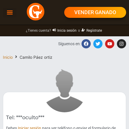
VENDER GANADO
¿Tienes cuenta?
Inicia sesión
o
Regístrate
Síguenos en:
Inicio
Camilo Páez ortiz
Tel: ***oculto***
Debes
Iniciar sesión
para ver teléfono o enviar el formulario de