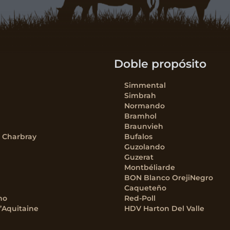
Doble propósito
Simmental
Simbrah
Normando
Bramhol
Braunvieh
– Charbray
Bufalos
Guzolando
Guzerat
Montbéliarde
BON Blanco OrejiNegro
Caqueteño
no
Red-Poll
’Aquitaine
HDV Harton Del Valle