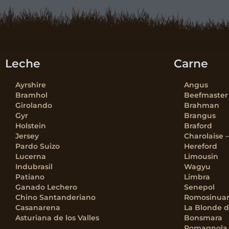
Leche
Carne
Ayrshire
Angus
Bramhol
Beefmaster
Girolando
Brahman
Gyr
Brangus
Holstein
Braford
Jersey
Charolaise 
Pardo Suizo
Hereford
Lucerna
Limousin
Indubrasil
Wagyu
Patiano
Limbra
Ganado Lechero
Senepol
Chino Santanderiano
Romosinua
Casanarena
La Blonde d
Asturiana de los Valles
Bonsmara
Romagnola