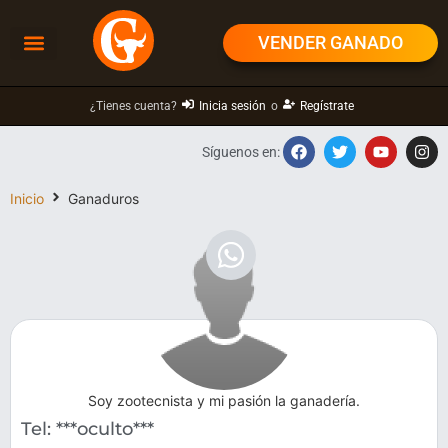
VENDER GANADO
¿Tienes cuenta?
Inicia sesión
o
Regístrate
Síguenos en:
Inicio
Ganaduros
Soy zootecnista y mi pasión la ganadería.
Tel: ***oculto***