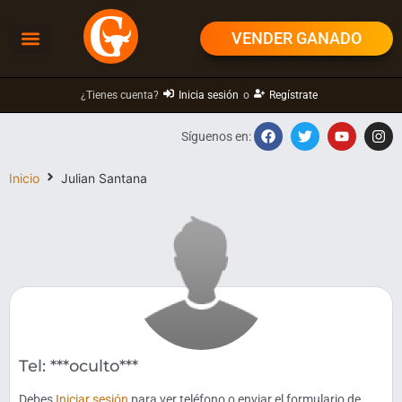
VENDER GANADO
¿Tienes cuenta?
Inicia sesión
o
Regístrate
Síguenos en:
Inicio
Julian Santana
Tel: ***oculto***
Debes
Iniciar sesión
para ver teléfono o enviar el formulario de