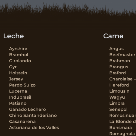
Leche
Carne
Ayrshire
Angus
Bramhol
Beefmaster
Girolando
Brahman
Gyr
Brangus
Holstein
Braford
Jersey
Charolaise 
Pardo Suizo
Hereford
Lucerna
Limousin
Indubrasil
Wagyu
Patiano
Limbra
Ganado Lechero
Senepol
Chino Santanderiano
Romosinua
Casanarena
La Blonde d
Asturiana de los Valles
Bonsmara
Romagnola