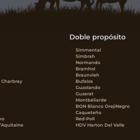
Doble propósito
Simmental
Simbrah
Normando
Bramhol
Braunvieh
– Charbray
Bufalos
Guzolando
Guzerat
Montbéliarde
BON Blanco OrejiNegro
Caqueteño
no
Red-Poll
’Aquitaine
HDV Harton Del Valle