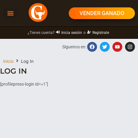
VENDER GANADO
¿Tienes cuenta?
Inicia sesión
o
Regístrate
Síguenos en:
Inicio
Log In
LOG IN
[profilepress-login id=»1″]