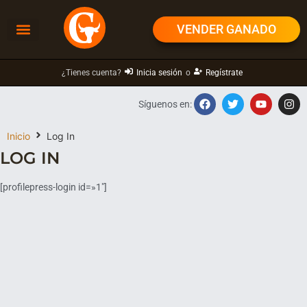
VENDER GANADO
¿Tienes cuenta?
Inicia sesión
o
Regístrate
Síguenos en:
Inicio
Log In
LOG IN
[profilepress-login id=»1″]