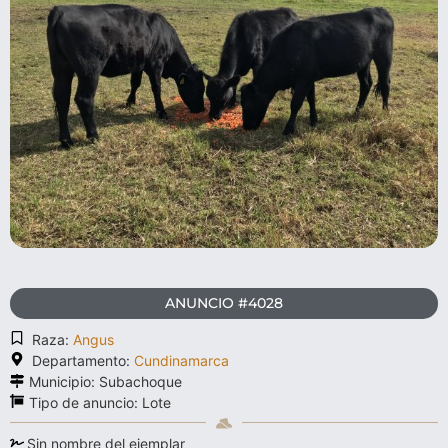
ANUNCIO #4028
Raza:
Angus
Departamento:
Cundinamarca
Municipio: Subachoque
Tipo de anuncio:
Lote
Sin nombre del ejemplar