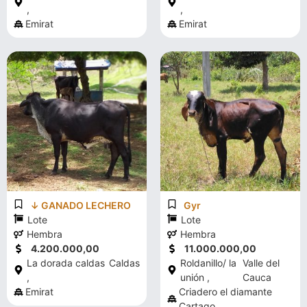
,
,
Emirat
Emirat
↓ GANADO LECHERO
Gyr
Lote
Lote
Hembra
Hembra
4.200.000,00
11.000.000,00
La dorada caldas
Caldas
Roldanillo/ la
Valle del
,
unión ,
Cauca
Emirat
Criadero el diamante
Cartago