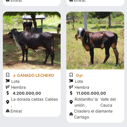
Emirat
Emirat
↓ GANADO LECHERO
Gyr
Lote
Lote
Hembra
Hembra
4.200.000,00
11.000.000,00
La dorada caldas
Caldas
Roldanillo/ la
Valle del
,
unión ,
Cauca
Emirat
Criadero el diamante
Cartago