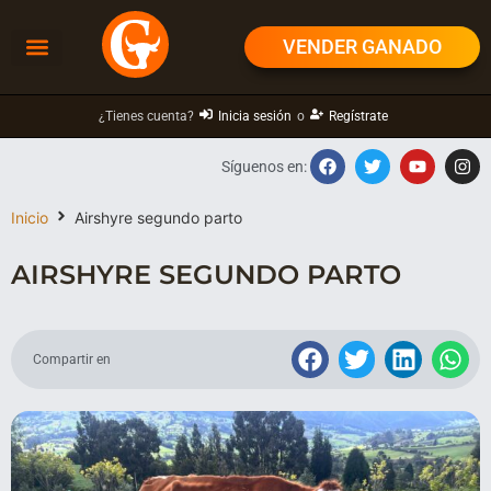
VENDER GANADO
¿Tienes cuenta?
Inicia sesión
o
Regístrate
Síguenos en:
Inicio
Airshyre segundo parto
AIRSHYRE SEGUNDO PARTO
Compartir en