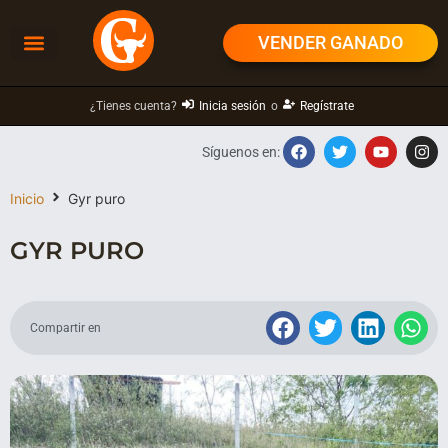
VENDER GANADO
¿Tienes cuenta?
Inicia sesión
o
Regístrate
Síguenos en:
Inicio
Gyr puro
GYR PURO
Compartir en