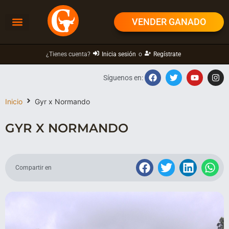
VENDER GANADO
¿Tienes cuenta?
Inicia sesión
o
Regístrate
Síguenos en:
Inicio
Gyr x Normando
GYR X NORMANDO
Compartir en