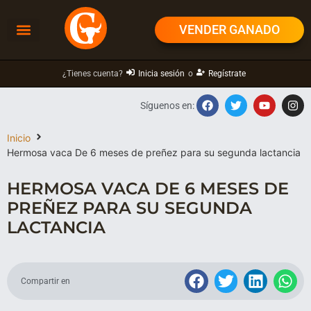
VENDER GANADO
¿Tienes cuenta?
Inicia sesión
o
Regístrate
Síguenos en:
Inicio
Hermosa vaca De 6 meses de preñez para su segunda lactancia
HERMOSA VACA DE 6 MESES DE
PREÑEZ PARA SU SEGUNDA
LACTANCIA
Compartir en