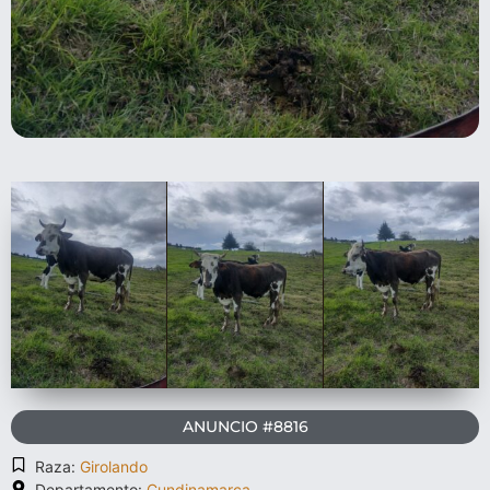
ANUNCIO #8816
Raza:
Girolando
Departamento:
Cundinamarca