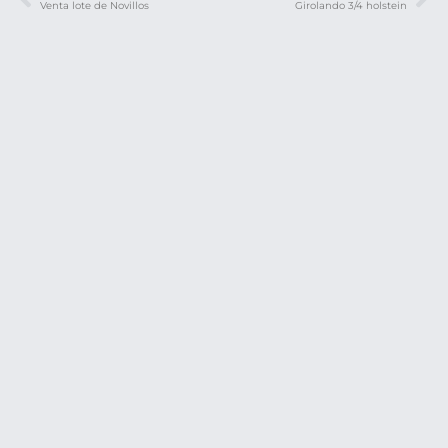
Venta lote de Novillos
Girolando 3/4 holstein