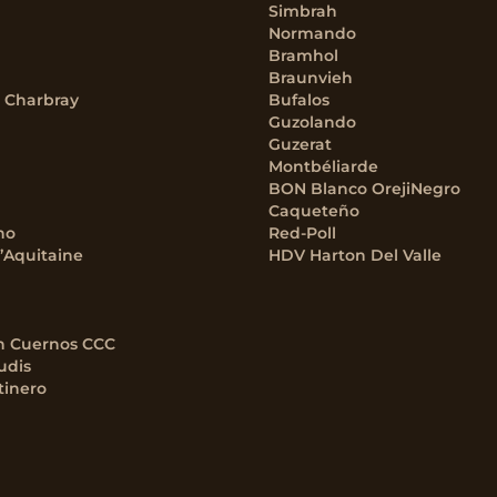
Simbrah
Normando
Bramhol
Braunvieh
– Charbray
Bufalos
Guzolando
Guzerat
Montbéliarde
BON Blanco OrejiNegro
Caqueteño
no
Red-Poll
’Aquitaine
HDV Harton Del Valle
n Cuernos CCC
udis
tinero