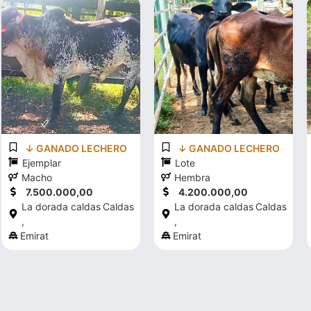
↓ GANADO LECHERO
↓ GANADO LECHERO
Ejemplar
Lote
Macho
Hembra
7.500.000,00
4.200.000,00
La dorada caldas
Caldas
La dorada caldas
Caldas
,
,
Emirat
Emirat