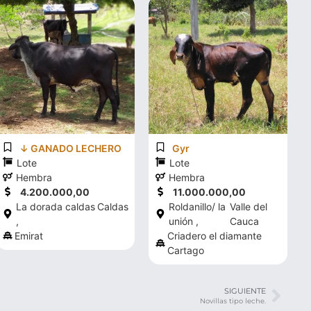
↓ GANADO LECHERO
Gyr
Lote
Lote
Hembra
Hembra
4.200.000,00
11.000.000,00
La dorada caldas
Caldas
Roldanillo/ la
Valle del
,
unión ,
Cauca
Emirat
Criadero el diamante
Cartago
SIGUIENTE
Novillas tipo leche.