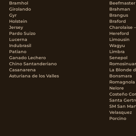
Bramhol
Beefmaster
Girolando
Brahman
Gyr
Brangus
Holstein
Braford
Jersey
Charolaise 
Pardo Suizo
Hereford
Lucerna
Limousin
Indubrasil
Wagyu
Patiano
Limbra
Ganado Lechero
Senepol
Chino Santanderiano
Romosinua
Casanarena
La Blonde d
Asturiana de los Valles
Bonsmara
Romagnola
Nelore
Costeño Co
Santa Gertr
SM San Mar
Velasquez
Porcino