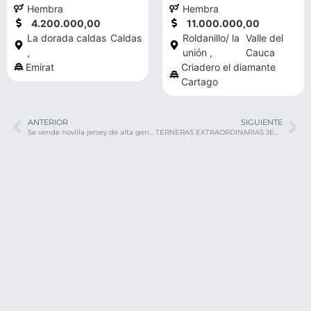
Hembra
Hembra
4.200.000,00
11.000.000,00
La dorada caldas
Caldas
Roldanillo/ la
Valle del
,
unión ,
Cauca
Emirat
Criadero el diamante
Cartago
ANTERIOR
SIGUIENTE
Se vende novilla jersey de alta genética de 8 meses de preñes
TERNERAS EXTRAORDINARIAS JERSEY PURAS DE CRIA Y PARA CRIA