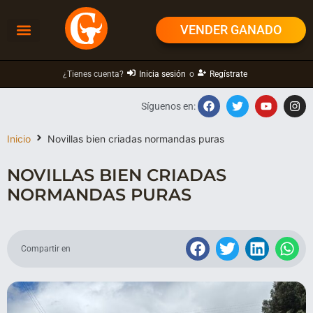
VENDER GANADO
¿Tienes cuenta?
Inicia sesión
o
Regístrate
Síguenos en:
Inicio
Novillas bien criadas normandas puras
NOVILLAS BIEN CRIADAS
NORMANDAS PURAS
Compartir en