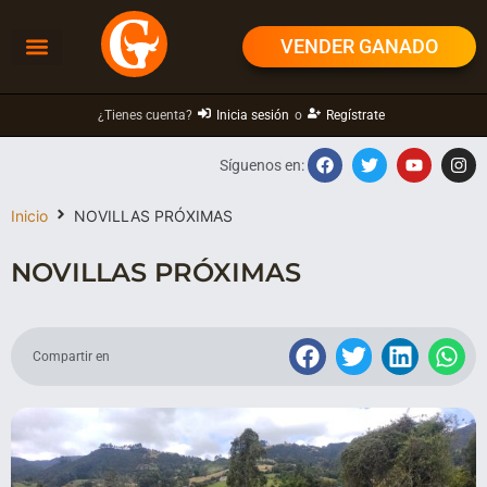
VENDER GANADO
¿Tienes cuenta?
Inicia sesión
o
Regístrate
Síguenos en:
Inicio
NOVILLAS PRÓXIMAS
NOVILLAS PRÓXIMAS
Compartir en