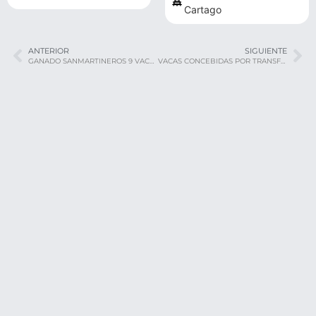
Cartago
ANTERIOR
SIGUIENTE
GANADO SANMARTINEROS 9 VACAS PURAS REGISTRADAS PREÑADAS Y UN TORO PURO REGISTRADO
VACAS CONCEBIDAS POR TRANSFERENCIA DE EMBRIONES F1 JERSEY X GYR LECHEROTodas las caracteristicas del Ganado JERSEY Y las Habilidades del Ganado GYR, EXPRESADAS EN ESTAS GYRSEY. ️ADAPTADAS A TROPICO BAJO…. ️UBRES PERFECTAS. ️PEZONES MEJORADOS. ️EXCELENTE PRODUCCION DE SOLIDOS. ️MEJOR PROTEINA. ️LECHE CON MUCHO VALOR AGREGADO. Y MUCHAS CARACTERISTICAS MAS!!!