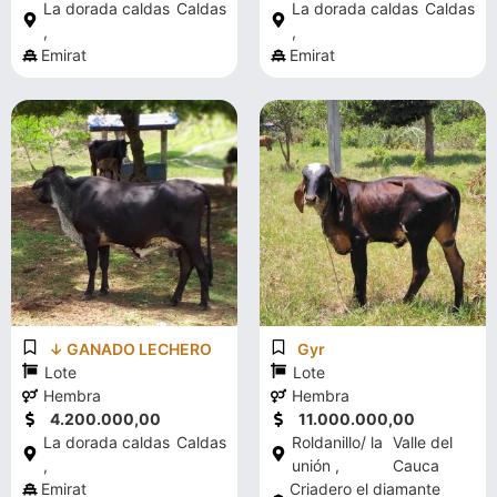
La dorada caldas
Caldas
La dorada caldas
Caldas
,
,
Emirat
Emirat
↓ GANADO LECHERO
Gyr
Lote
Lote
Hembra
Hembra
4.200.000,00
11.000.000,00
La dorada caldas
Caldas
Roldanillo/ la
Valle del
,
unión ,
Cauca
Emirat
Criadero el diamante