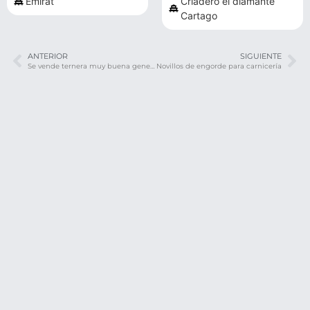
Emirat
Criadero el diamante
Cartago
ANTERIOR
SIGUIENTE
Se vende ternera muy buena genetica
Novillos de engorde para carnicería