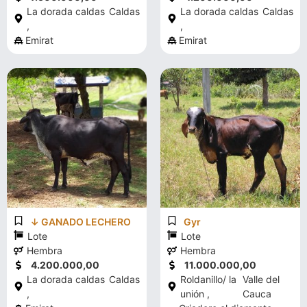
La dorada caldas
Caldas
La dorada caldas
Caldas
,
,
Emirat
Emirat
↓ GANADO LECHERO
Gyr
Lote
Lote
Hembra
Hembra
4.200.000,00
11.000.000,00
La dorada caldas
Caldas
Roldanillo/ la
Valle del
,
unión ,
Cauca