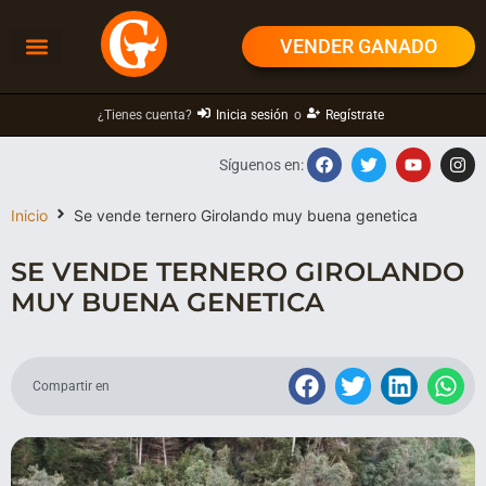
VENDER GANADO
¿Tienes cuenta?
Inicia sesión
o
Regístrate
Síguenos en:
Inicio
Se vende ternero Girolando muy buena genetica
SE VENDE TERNERO GIROLANDO
MUY BUENA GENETICA
Compartir en