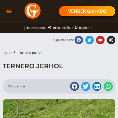
VENDER GANADO
¿Tienes cuenta?
Inicia sesión
o
Regístrate
Síguenos en:
Inicio
Ternero jerhol
TERNERO JERHOL
Compartir en