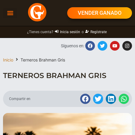
VENDER GANADO
¿Tienes cuenta?
Inicia sesión
o
Regístrate
Síguenos en:
Inicio
Terneros Brahman Gris
TERNEROS BRAHMAN GRIS
Compartir en