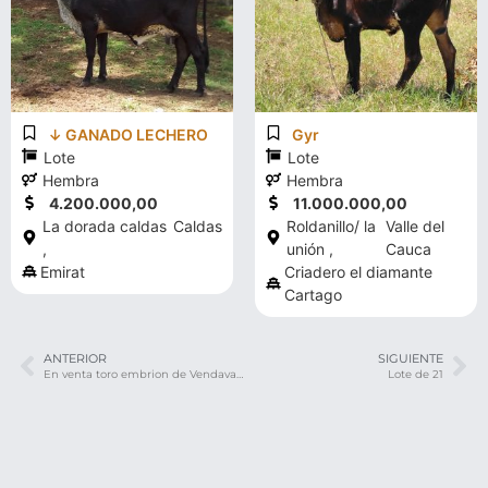
↓ GANADO LECHERO
Gyr
Lote
Lote
Hembra
Hembra
4.200.000,00
11.000.000,00
La dorada caldas
Caldas
Roldanillo/ la
Valle del
,
unión ,
Cauca
Emirat
Criadero el diamante
Cartago
ANTERIOR
SIGUIENTE
En venta toro embrion de Vendaval 100% a pasto
Lote de 21