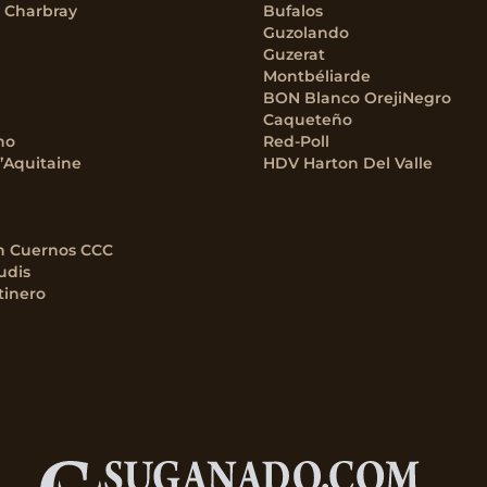
– Charbray
Bufalos
Guzolando
Guzerat
Montbéliarde
BON Blanco OrejiNegro
Caqueteño
no
Red-Poll
’Aquitaine
HDV Harton Del Valle
n Cuernos CCC
udis
tinero