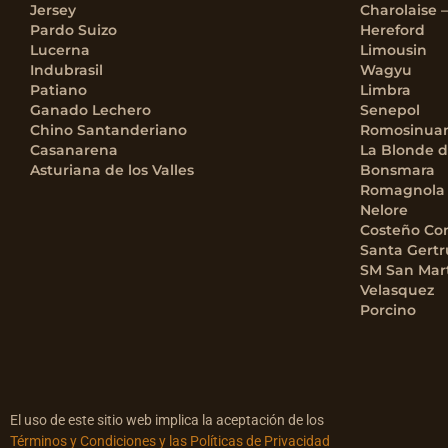
Jersey
Charolaise 
Pardo Suizo
Hereford
Lucerna
Limousin
Indubrasil
Wagyu
Patiano
Limbra
Ganado Lechero
Senepol
Chino Santanderiano
Romosinua
Casanarena
La Blonde d
Asturiana de los Valles
Bonsmara
Romagnola
Nelore
Costeño Co
Santa Gertr
SM San Mar
Velasquez
Porcino
El uso de este sitio web implica la aceptación de los
Términos y Condiciones y las Políticas de Privacidad