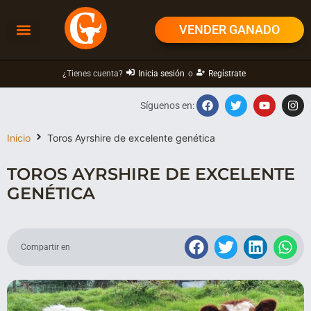
VENDER GANADO
¿Tienes cuenta?
Inicia sesión
o
Regístrate
Síguenos en:
Inicio
Toros Ayrshire de excelente genética
TOROS AYRSHIRE DE EXCELENTE
GENÉTICA
Compartir en