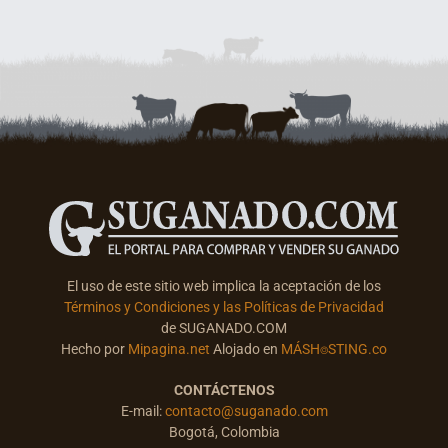
El uso de este sitio web implica la aceptación de los
Términos y Condiciones y las Políticas de Privacidad
de SUGANADO.COM
Hecho por
Mipagina.net
Alojado en
MÁSH⌾STING.co
CONTÁCTENOS
E-mail:
contacto@suganado.com
Bogotá, Colombia