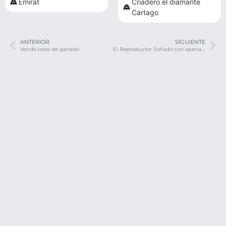
Emirat
Criadero el diamante
Cartago
ANTERIOR
SIGUIENTE
Vendo lotes de ganado
El Reproductor Soñado con apenas 19 meses y 620kg geneticamente el mejor