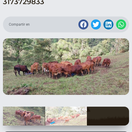
3173729833
Compartir en