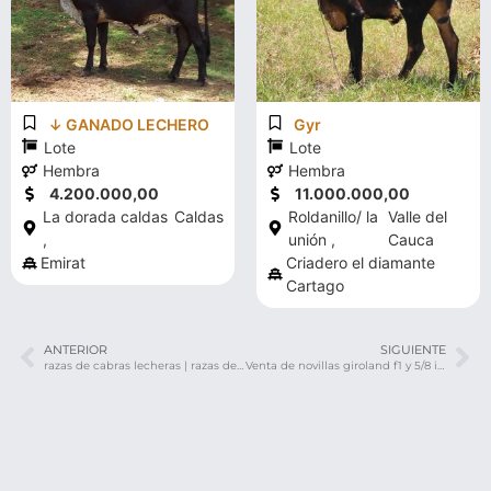
↓ GANADO LECHERO
Gyr
Lote
Lote
Hembra
Hembra
4.200.000,00
11.000.000,00
La dorada caldas
Caldas
Roldanillo/ la
Valle del
,
unión ,
Cauca
Emirat
Criadero el diamante
Cartago
ANTERIOR
SIGUIENTE
razas de cabras lecheras | razas de ovejas lecheras | vacas lecheras
Venta de novillas giroland f1 y 5/8 inf 3208537757 transporte y envios a todo el pais