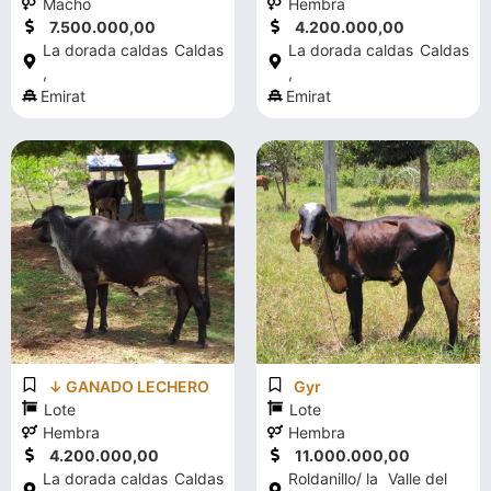
Macho
Hembra
7.500.000,00
4.200.000,00
La dorada caldas
Caldas
La dorada caldas
Caldas
,
,
Emirat
Emirat
↓ GANADO LECHERO
Gyr
Lote
Lote
Hembra
Hembra
4.200.000,00
11.000.000,00
La dorada caldas
Caldas
Roldanillo/ la
Valle del