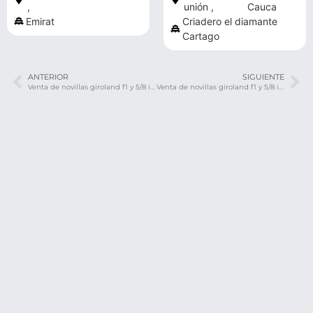
,
unión ,
Cauca
Emirat
Criadero el diamante
Cartago
ANTERIOR
SIGUIENTE
Venta de novillas giroland f1 y 5/8 inf 3208537757 transporte y envios a todo el pais
Venta de novillas giroland f1 y 5/8 inf 3208537757 transporte y envios a todo el pais