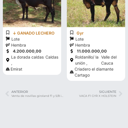
↓ GANADO LECHERO
Gyr
Lote
Lote
Hembra
Hembra
4.200.000,00
11.000.000,00
La dorada caldas
Caldas
Roldanillo/ la
Valle del
,
unión ,
Cauca
Emirat
Criadero el diamante
Cartago
ANTERIOR
SIGUIENTE
Venta de novillas giroland f1 y 5/8 inf 3208537757 transporte y envios a todo el pais
VACA F1 GYR X HOLSTEIN