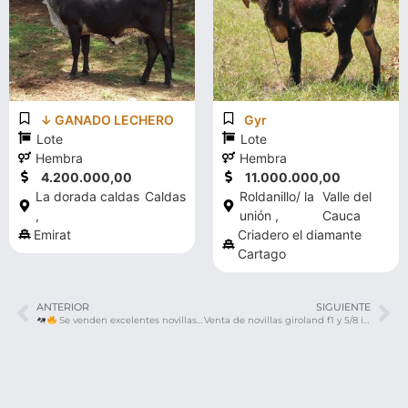
↓ GANADO LECHERO
Gyr
Lote
Lote
Hembra
Hembra
4.200.000,00
11.000.000,00
La dorada caldas
Caldas
Roldanillo/ la
Valle del
,
unión ,
Cauca
Emirat
Criadero el diamante
Cartago
ANTERIOR
SIGUIENTE
Se venden excelentes novillas
Venta de novillas giroland f1 y 5/8 inf 3208537757 transporte y envios a todo el pais