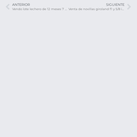
ANTERIOR
SIGUIENTE
Vendo lote lechero de 12 meses 7 hembras 1 macho F1 holstein – Fusagasuga
Venta de novillas giroland f1 y 5/8 inf 3208537757 transporte y envios a todo el pais