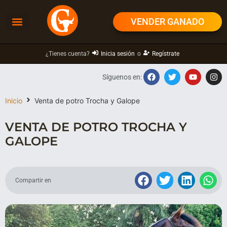
VENDER GANADO
¿Tienes cuenta?
Inicia sesión
o
Regístrate
Síguenos en:
Inicio
Venta de potro Trocha y Galope
VENTA DE POTRO TROCHA Y
GALOPE
Compartir en