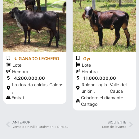
↓ GANADO LECHERO
Gyr
Lote
Lote
Hembra
Hembra
4.200.000,00
11.000.000,00
La dorada caldas
Caldas
Roldanillo/ la
Valle del
,
unión ,
Cauca
Emirat
Criadero el diamante
Cartago
ANTERIOR
SIGUIENTE
Venta de novilla Brahman x Girolando de 12 meses con peso de 12meses con peso de 315 kg
Lote de levante