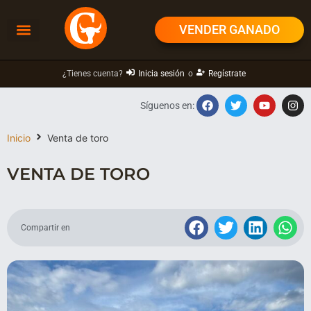
VENDER GANADO
¿Tienes cuenta?
Inicia sesión
o
Regístrate
Síguenos en:
Inicio
Venta de toro
VENTA DE TORO
Compartir en