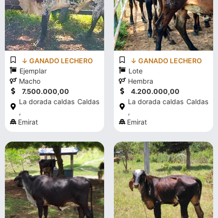
↓ GANADO LECHERO
↓ GANADO LECHERO
Ejemplar
Lote
Macho
Hembra
7.500.000,00
4.200.000,00
La dorada caldas
Caldas
La dorada caldas
Caldas
,
,
Emirat
Emirat