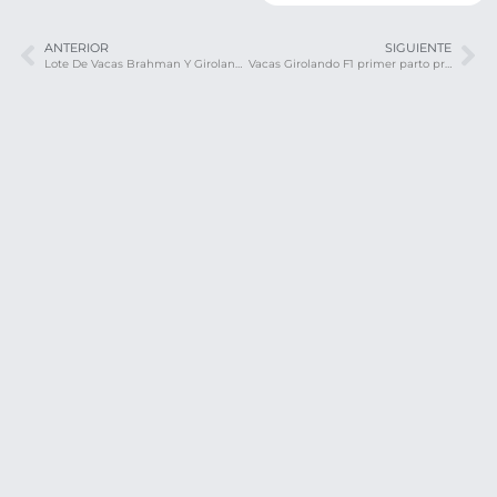
ANTERIOR
SIGUIENTE
Lote De Vacas Brahman Y Girolando, 220 Kg Promedio.
Vacas Girolando F1 primer parto preñadas – Santander de Quilichao