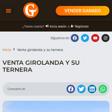
VENDER GANADO
¿Tienes cuenta?
Inicia sesión
o
Regístrate
Síguenos en:
Inicio
Venta girolanda y su ternera
VENTA GIROLANDA Y SU
TERNERA
Compartir en