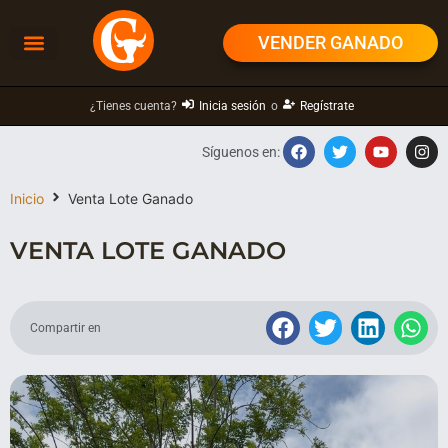
VENDER GANADO
¿Tienes cuenta?
Inicia sesión
o
Regístrate
Síguenos en:
Inicio
Venta Lote Ganado
VENTA LOTE GANADO
Compartir en