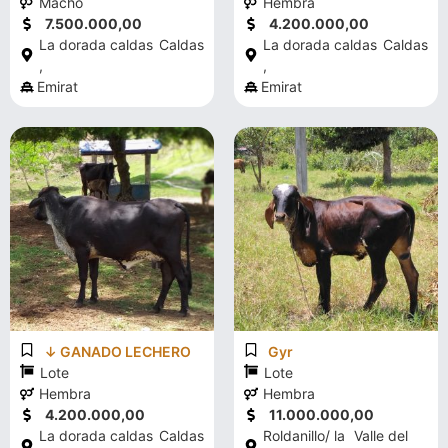
Macho
Hembra
7.500.000,00
4.200.000,00
La dorada caldas
Caldas
La dorada caldas
Caldas
,
,
Emirat
Emirat
↓ GANADO LECHERO
Gyr
Lote
Lote
Hembra
Hembra
4.200.000,00
11.000.000,00
La dorada caldas
Caldas
Roldanillo/ la
Valle del