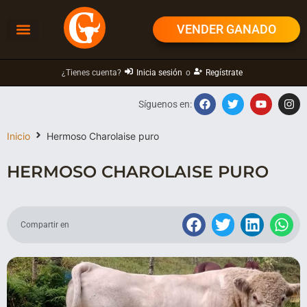
VENDER GANADO
¿Tienes cuenta?
Inicia sesión
o
Regístrate
Síguenos en:
Inicio
Hermoso Charolaise puro
HERMOSO CHAROLAISE PURO
Compartir en