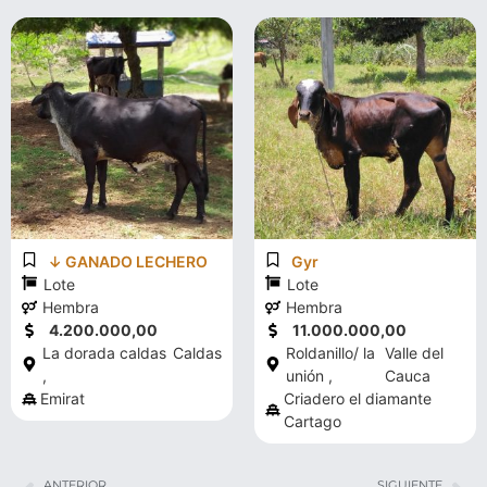
↓ GANADO LECHERO
Gyr
Lote
Lote
Hembra
Hembra
4.200.000,00
11.000.000,00
La dorada caldas
Caldas
Roldanillo/ la
Valle del
,
unión ,
Cauca
Emirat
Criadero el diamante
Cartago
ANTERIOR
SIGUIENTE