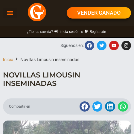
VENDER GANADO
¿Tienes cuenta?
Inicia sesión
o
Regístrate
Síguenos en:
Inicio
Novillas Limousin inseminadas
NOVILLAS LIMOUSIN
INSEMINADAS
Compartir en