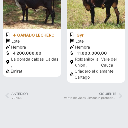
↓ GANADO LECHERO
Gyr
Lote
Lote
Hembra
Hembra
4.200.000,00
11.000.000,00
La dorada caldas
Caldas
Roldanillo/ la
Valle del
,
unión ,
Cauca
Emirat
Criadero el diamante
Cartago
ANTERIOR
SIGUIENTE
VENTA
Venta de vacas Limousin preñadas 2do parto