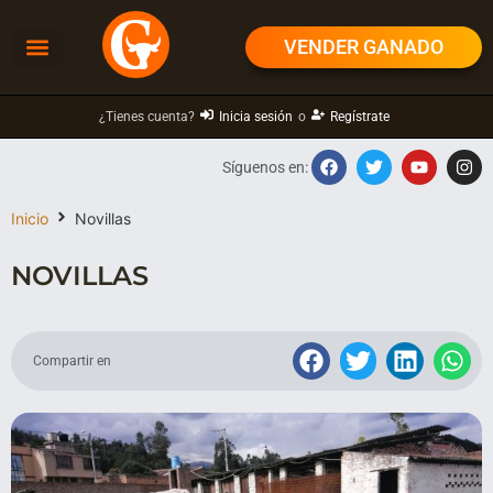
VENDER GANADO
¿Tienes cuenta?
Inicia sesión
o
Regístrate
Síguenos en:
Inicio
Novillas
NOVILLAS
Compartir en