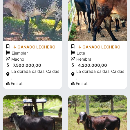
↓ GANADO LECHERO
↓ GANADO LECHERO
Ejemplar
Lote
Macho
Hembra
7.500.000,00
4.200.000,00
La dorada caldas
Caldas
La dorada caldas
Caldas
,
,
Emirat
Emirat