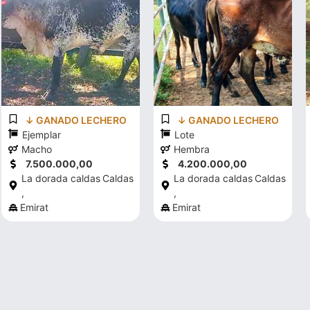
↓ GANADO LECHERO
↓ GANADO LECHERO
Ejemplar
Lote
Macho
Hembra
7.500.000,00
4.200.000,00
La dorada caldas
Caldas
La dorada caldas
Caldas
,
,
Emirat
Emirat