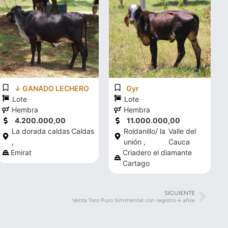
↓ GANADO LECHERO
Gyr
Lote
Lote
Hembra
Hembra
4.200.000,00
11.000.000,00
La dorada caldas
Caldas
Roldanillo/ la
Valle del
,
unión ,
Cauca
Emirat
Criadero el diamante
Cartago
SIGUIENTE
Venta Toro Puro Simmental con registro 4 años