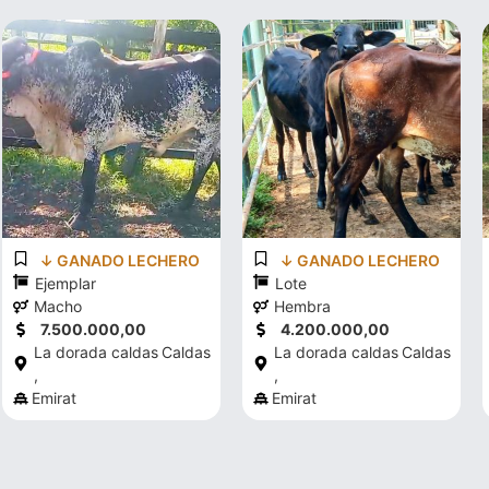
↓ GANADO LECHERO
↓ GANADO LECHERO
Ejemplar
Lote
Macho
Hembra
7.500.000,00
4.200.000,00
La dorada caldas
Caldas
La dorada caldas
Caldas
,
,
Emirat
Emirat