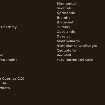
Simmental
Simbrah
Normando
Bramhol
Braunvieh
– Charbray
Bufalos
Guzolando
Guzerat
Montbéliarde
BON Blanco OrejiNegro
Caqueteño
no
Red-Poll
’Aquitaine
HDV Harton Del Valle
n Cuernos CCC
udis
tinero