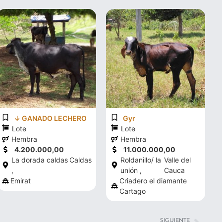
↓ GANADO LECHERO
Gyr
Lote
Lote
Hembra
Hembra
4.200.000,00
11.000.000,00
La dorada caldas
Caldas
Roldanillo/ la
Valle del
,
unión ,
Cauca
Emirat
Criadero el diamante
Cartago
SIGUIENTE