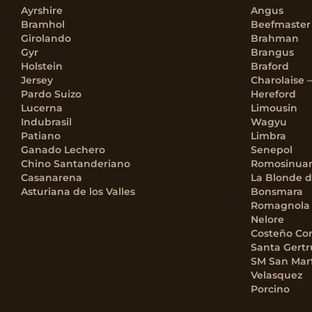
Ayrshire
Angus
Bramhol
Beefmaster
Girolando
Brahman
Gyr
Brangus
Holstein
Braford
Jersey
Charolaise 
Pardo Suizo
Hereford
Lucerna
Limousin
Indubrasil
Wagyu
Patiano
Limbra
Ganado Lechero
Senepol
Chino Santanderiano
Romosinua
Casanarena
La Blonde d
Asturiana de los Valles
Bonsmara
Romagnola
Nelore
Costeño Co
Santa Gertr
SM San Mar
Velasquez
Porcino