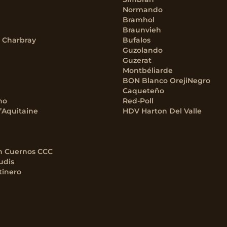
Normando
Bramhol
Braunvieh
– Charbray
Bufalos
Guzolando
Guzerat
Montbéliarde
BON Blanco OrejiNegro
Caqueteño
no
Red-Poll
’Aquitaine
HDV Harton Del Valle
n Cuernos CCC
udis
tinero