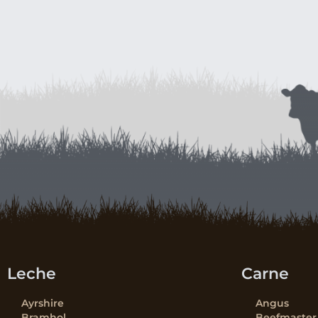
Leche
Carne
Ayrshire
Angus
Bramhol
Beefmaster