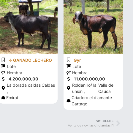
↓ GANADO LECHERO
Gyr
Lote
Lote
Hembra
Hembra
4.200.000,00
11.000.000,00
La dorada caldas
Caldas
Roldanillo/ la
Valle del
,
unión ,
Cauca
Emirat
Criadero el diamante
Cartago
SIGUIENTE
Venta de novillas girolandas f1