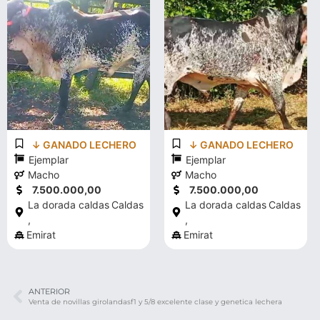
↓ GANADO LECHERO
↓ GANADO LECHERO
Ejemplar
Ejemplar
Macho
Macho
7.500.000,00
7.500.000,00
La dorada caldas
Caldas
La dorada caldas
Caldas
,
,
Emirat
Emirat
ANTERIOR
Venta de novillas girolandasf1 y 5/8 excelente clase y genetica lechera