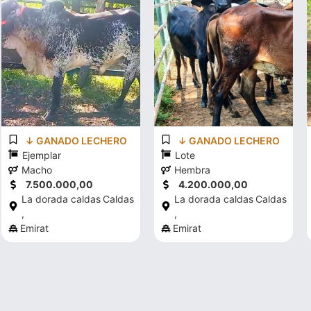
↓ GANADO LECHERO
↓ GANADO LECHERO
Ejemplar
Lote
Macho
Hembra
7.500.000,00
4.200.000,00
La dorada caldas
Caldas
La dorada caldas
Caldas
,
,
Emirat
Emirat