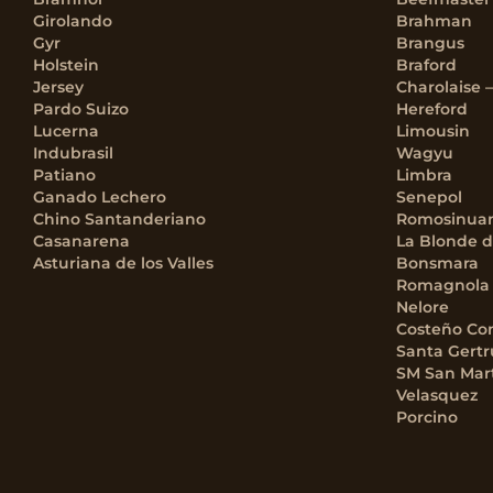
Girolando
Brahman
Gyr
Brangus
Holstein
Braford
Jersey
Charolaise 
Pardo Suizo
Hereford
Lucerna
Limousin
Indubrasil
Wagyu
Patiano
Limbra
Ganado Lechero
Senepol
Chino Santanderiano
Romosinua
Casanarena
La Blonde d
Asturiana de los Valles
Bonsmara
Romagnola
Nelore
Costeño Co
Santa Gertr
SM San Mar
Velasquez
Porcino