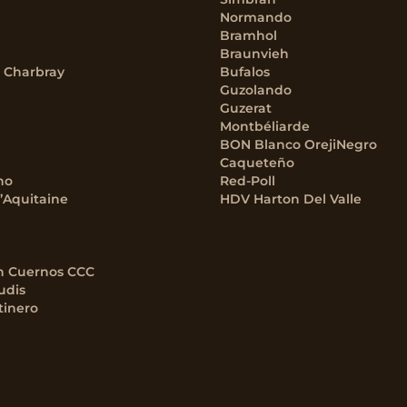
Normando
Bramhol
Braunvieh
– Charbray
Bufalos
Guzolando
Guzerat
Montbéliarde
BON Blanco OrejiNegro
Caqueteño
no
Red-Poll
’Aquitaine
HDV Harton Del Valle
n Cuernos CCC
udis
tinero