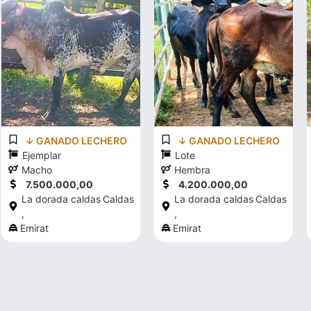
↓ GANADO LECHERO
↓ GANADO LECHERO
Ejemplar
Lote
Macho
Hembra
7.500.000,00
4.200.000,00
La dorada caldas
Caldas
La dorada caldas
Caldas
,
,
Emirat
Emirat