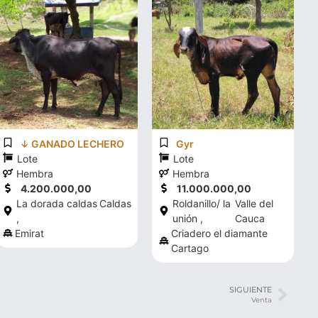
↓ GANADO LECHERO
Gyr
Lote
Lote
Hembra
Hembra
4.200.000,00
11.000.000,00
La dorada caldas
Caldas
Roldanillo/ la
Valle del
,
unión ,
Cauca
Emirat
Criadero el diamante
Cartago
SIGUIENTE
Venta