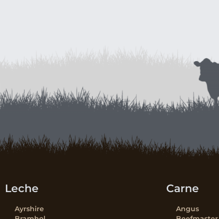
Leche
Carne
Ayrshire
Angus
Bramhol
Beefmaster