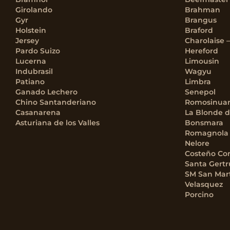
Girolando
Brahman
Gyr
Brangus
Holstein
Braford
Jersey
Charolaise 
Pardo Suizo
Hereford
Lucerna
Limousin
Indubrasil
Wagyu
Patiano
Limbra
Ganado Lechero
Senepol
Chino Santanderiano
Romosinua
Casanarena
La Blonde d
Asturiana de los Valles
Bonsmara
Romagnola
Nelore
Costeño Co
Santa Gertr
SM San Mar
Velasquez
Porcino