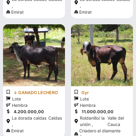
,
,
Emirat
Emirat
↓ GANADO LECHERO
Gyr
Lote
Lote
Hembra
Hembra
4.200.000,00
11.000.000,00
La dorada caldas
Caldas
Roldanillo/ la
Valle del
,
unión ,
Cauca
Emirat
Criadero el diamante