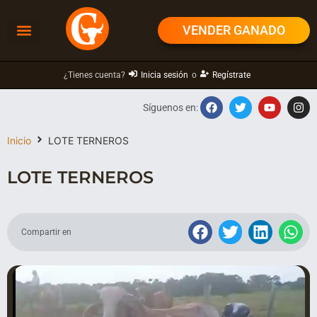
VENDER GANADO
¿Tienes cuenta?
Inicia sesión
o
Regístrate
Síguenos en:
Inicio
LOTE TERNEROS
LOTE TERNEROS
Compartir en